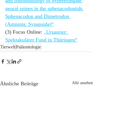
and osteohistology of hyperelongate 
neural spines in the sphenacodontids 
Sphenacodon and Dimetrodon 
(Amniota: Synapsida)“
(3) Focus Online: 
„Ursaurier: 
Spektakulärer Fund in Thüringen“
Tierwelt
Paläontologie
Ähnliche Beiträge
Alle ansehen