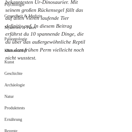
bekanntesten Ur-Dinosaurier. Mit 
Psychologie
seinem großen Rückensegel fällt das 
Gesundheit & Medizin
auf allen Vieren laufende Tier 
definitiv auf. In diesem Beitrag 
Mysterien & Fakes
erfährst du 10 spannende Dinge, die 
Paläontologie
du über das außergewöhnliche Reptil 
aus dem frühen Perm vielleicht noch 
Klimawandel
nicht wusstest.
Kunst
Geschichte
Archäologie
Natur
Produkttests
Ernährung
Rezepte