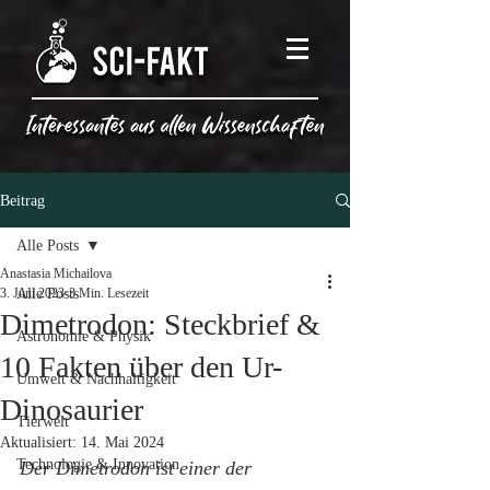
Beitrag
Alle Posts
Anastasia Michailova
3. Juni 2023
Alle Posts
3 Min. Lesezeit
Dimetrodon: Steckbrief &
Astronomie & Physik
10 Fakten über den Ur-
Umwelt & Nachhaltigkeit
Dinosaurier
Tierwelt
Aktualisiert:
14. Mai 2024
Technologie & Innovation
Der Dimetrodon ist einer der 