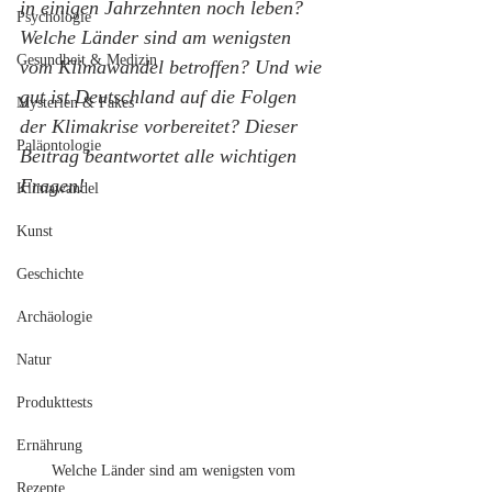
in einigen Jahrzehnten noch leben? 
Psychologie
Welche Länder sind am wenigsten 
Gesundheit & Medizin
vom Klimawandel betroffen? Und wie 
gut ist Deutschland auf die Folgen 
Mysterien & Fakes
der Klimakrise vorbereitet? Dieser 
Paläontologie
Beitrag beantwortet alle wichtigen 
Fragen!
Klimawandel
Kunst
Geschichte
Archäologie
Natur
Produkttests
Ernährung
Welche Länder sind am wenigsten vom 
Rezepte