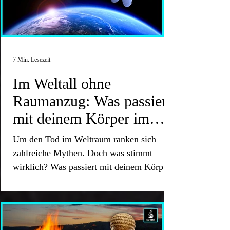
7 Min. Lesezeit
Im Weltall ohne
Raumanzug: Was passiert
mit deinem Körper im
Vakuum?
Um den Tod im Weltraum ranken sich
zahlreiche Mythen. Doch was stimmt
wirklich? Was passiert mit deinem Körper
im Vakuum des Weltalls?