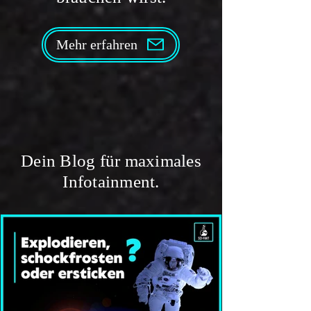
Wie viel CO₂ speichern
Wie viel CO₂ spei
Seegraswiesen? | Klima
Graslandschaften?
Mehr erfahren
Klimawandel
Dein Blog für maximales
Infotainment.