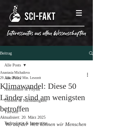
Beitrag
Alle Posts
Anastasia Michailova
29. Jan. 2025
Alle Posts
2 Min. Lesezeit
Klimawandel: Diese 50
Astronomie & Physik
Länder sind am wenigsten
Umwelt & Nachhaltigkeit
betroffen
Tierwelt
Aktualisiert:
20. März 2025
Technologie & Innovation
Wo auf der Welt können wir Menschen 