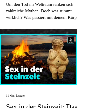
ihrer Kalkschalen mithilfe von Photosynthese
beste Voraussetzung für eine optimale
Vakuum?
Wasserstrahl eines Schlauchs. Ein weiteres
Meter tief) sind mit diesem Schlamm bedeckt.
den Ozeanen aufgrund steigender Temperaturen
einer australischen Studie haben sich „durch die
von UVB-76 wäre also in diesem Fall Misstrauen
Meter dick werden. Faktencheck: Allerdings
sie zu verrotten, wodurch Kohlendioxid entsteht.
begrenzt nach oben und zur Seite bewegen
Um den Tod im Weltraum ranken sich
Linie durch das Verbrennen von Bäumen –
sehr viel Kohlenstoff, wodurch große Mengen
Pflanzenvielfalt und effektive CO₂-Speicherung.
Zwergschimpansen-Weibchen „verwöhnte“ sich
Entlang des Äquators fällt am meisten mariner
und Süßwassereinträgen durch schmelzendes Eis
Erderwärmung verursachte extreme Waldbrände“
und Spekulationen zu schüren – was im Übrigen
finden in Mooren auch ohne Sauerstoff
Seegras speichert also nur Treibhausgase ,
konnte. Zeichnungen, auf denen dieses
entweder direkt bei Brandrodungen oder später
Kohlendioxid aufgespalten werden. Dabei
Unglaublich! Menschengemachtes Grünland,
mit ihren Händen und steckte sich dabei sogar
zahlreiche Mythen. Doch was stimmt
Schnee – und das bis in eine Tiefe von 5.000
(Polkappen, Gletscher und Permafrost ) immer
in den letzten zwei Jahrzehnten verdoppelt. Die
hervorragend funktioniert. Wissenswert:
Zersetzungsprozesse statt. Dabei entsteht ein
solange es intakt unter Wasser bleibt. Seegräser
Meeresreptil seinen langen Hals zu einer „S-
als Brennholz. Die Forstmaschinen emittieren
entsteht auch Sauerstoff, was das kleine
insbesondere Weideflächen für Tiere, sind dabei
einen Finger in den Anus. Ein Zoodirektor
Metern. Welche Tiere fressen Meeresschnee?
schlechter zirkulieren. Es fehlt das kalte, dichte
Folgen des Klimawandels Das Paradoxe daran
Gemeinsam mit anderen Radiostationen wie
anderes Treibhausgas: Methan (CH4) . Diese
wirklich? Was passiert mit deinem Körper
sind auf der ganzen Welt bedroht. In den
Form“ krümmt, sind also inkorrekt. Allerdings
Kohlendioxid während der Waldarbeiten und
Lebewesen heute zu einem der wichtigsten
genauso wichtig, wie natürliches Grasland.
beschreibt zwei junge Orang-Utan-Weibchen, die
Doch nicht alle organischen Partikel in unseren
und salzhaltige Wasser, das absinkt und dadurch
ist, dass die Zahl der Waldbrände bzw. die durch
„Squeaky Wheel“ oder „The Pip“ bildet „The
Emissionen sind laut dem Greifswald Moor
1930er Jahren starben etwa 90 Prozent der
konnte das Tier seinen Hals sehr gut nach unten
LKWs etc. erzeugen das Treibhausgas beim
Sauerstoff-Produzenten unseres Planeten macht.
im Vakuum des Weltalls?
Große Weidetiere wie Rinder können nämlich die
„ihre Genitale gegen die aus dem Gitterwerk
Ozeanen landen zwangsläufig auf dem
zum Beispiel die Atlantische Umwälzzirkulation
Waldbrände verbrannte Fläche abgenommen hat,
Buzzer“ das sogenannte „Monolith Netzwerk“ –
Centrum jedoch vergleichsweise gering. Bei der
gesamten Seegraswiesen an den Atlantikküsten
bewegen. Das lässt vermuten, dass Plesiosaurus
Holztransport. Mit jedem gerodeten Baum gehen
Wenn die Kalkalge stirbt, sinkt der gebundene
CO₂-Speicherkapazität des Bodens verbessern,
vorstehenden Schweißkuppen rieben“. Es wurde
Meeresgrund. Viele werden noch während ihrer
antreibt. Diese ist maßgeblich an der
so die Forscher. Aber die weiterhin
ein militärisches Kommunikationsnetzwerk in
Wiedervernässung von Mooren kann es
Europas und Nordamerikas an einem Schleimpilz
zum Beispiel bei der Nahrungssuche viel am
wichtige CO₂-Speicherkapazitäten der Natur
Kohlenstoff mit ihr in die Tiefsee und wird dort
wie dänische Wissenschaftler herausgefunden
dokumentiert, wie weibliche Schimpansen
Reise in die Tiefsee gefressen und bilden eine
Aufrechterhaltung des Golfstroms beteiligt, der
stattfindenden Brände richten Schäden in bisher
Russland. The Buzzer: Abweichungen vom
kurzfristig zu einer höheren Methan-Produktion
(„Wasting Disease“). Niederländische Forscher
Meeresboden schwamm und der lange Hals hier
verloren. Denn das gespeicherte Kohlendioxid im
für mehrere Jahrtausende eingelagert. Die
haben: „Vor allem große, pflanzenfressende Tiere
Holzstücke zurechtbeißen, um sie sich im
wichtige Nahrungsquelle für zahlreiche
in Europa für ein mildes Klima sorgt. Ohne den
ungeahntem Ausmaß an. Wir haben also weniger
Sendeplan Die mysteriöse russische
kommen, die jedoch in den Folgejahren schnell
kamen zu dem Ergebnis, dass zu wenig
von Vorteil war. Ein Plesiosaurus-Fossil im
Holz wird beim Verbrennen oder Verrotten
Kalkalgen, genauso wie andere Algenarten, sind
können helfen, den Kohlenstoffkreislauf zu
Anschluss einzuführen. 2. Elefanten
Tierarten. Einige Lebewesen haben sich sogar
Golfstrom könnte es hierzulande um einige Grad
Waldbrände als noch vor 100 Jahren, dafür
Radiostation sendet seit den 1970ern ihr
sinkt. Der Nutzen einer Moor-Renaturierung für
Sonnenlicht der Hauptgrund für dieses
Zigong Dinosaur Museum, China. Bild: 苏你妹~
wieder in die Atmosphäre abgegeben. Auch
also starke Verbündete im Kampf gegen den
beleben und große Mengen Kohlenstoff im
Elefantenbullen benutzen ihren eigenen Rüssel,
darauf spezialisiert, diese filigranen Partikel
kälter werden. Der Klimawandel bringt also
werden die Feuerkatastrophen immer extremer.
monotones Dauersummen in die Welt – jedoch
das Klima ist also immer größer. Abgebauter
Massensterben gewesen ist. Durch die mangelnde
(CC) 6. Plesiosaurus jagte nur kleine Beute. Der
interessant: „Wie viel CO₂ wird durch
Klimawandel. Hintergrundwissen: Laut der
Boden einzulagern. Tiere reißen den Boden auf
um damit an ihrem erigierten Glied zu saugen.
aufzunehmen – darunter der Vampirkalmar. Auch
tiefgreifende und komplexe Folgen mit sich.
Solche extremen Waldbrände haben seit 2003 um
nicht ausschließlich. Mittlerweile sind
Torf auf dickem Torfboden. Wissenswert:
Sonnenstrahlung wuchsen die Seegräser schlecht,
Plesiosaurus fraß vor allem Ammoniten ,
Waldbrände verursacht?“ Doch es geht nicht
Swansea University können 1 Kilogramm Algen
der Suche nach Nahrung auf, sie scharren,
Weibliche Elefanten wurden dabei beobachtet,
winzige Aallarven, die nur rund 1 Zentimeter
Hinzu kommt, dass der pH-Wert des Wassers
das 2,2-fache zugenommen und setzen nicht nur
regelmäßig Sprachnachrichten oder
Obwohl Moore für manche Augen „eintönig“
da sie weniger Photosynthese betrieben.
Muscheln, Krebse und kleine Tiere am
nur um CO₂. Eine internationale Studie zeigte
im Allgemeinen 1,8 Kilogramm CO₂
graben und wühlen, während sie an anderen
wie sie mit dem Rüssel an ihren zwischen den
groß sind, ernähren sich von marinem Schnee.
sinkt, je mehr CO₂ darin gelöst wird. Mit
enorme Mengen an Kohlendioxid frei, sondern
Maschinengeräusche zu hören. Es wurde sogar
wirken, weisen sie eine große Vielfalt an
Infolgedessen konnten sich Pilze bzw. Bakterien
Meeresgrund. Trotz seiner doch beachtlichen
einmal mehr, wie komplex Regenwälder wirklich
aufnehmen. Die Technische Universität
Stellen den Boden verdichten, indem sie in
Beinen befindlichen Zitzen „suckeln“, während
Ja, sie sind vollständig auf ihn angewiesen. Denn
anderen Worten: Die Ozeane versauern , wenn
fordern jedes Jahr Todesopfer, vernichten
schon Musik gespielt. Außerdem gibt es immer
Pflanzen und Tieren auf. Manche Arten gibt es
besser von ihnen ernähren – besonders in
Körpergröße jagte der Saurier keine großen
sind. Beim Austrocknen von Feuchtgebieten und
Hamburg spricht von 55 Gramm
großen Gruppen darübertrampeln. Außerdem
sie sich mit ihrem Schwanz von hinten auf ihre
die Tiefsee gilt als nährstoffarmer Lebensraum.
die Kohlendioxid-Konzentration unserer
wertvolle Biomasse und haben gravierende
wieder Versuche den Sendebetrieb von UVB-76
nur in diesen Feuchtgebieten, darunter den
schattigen Gebieten wird das häufiger
Beutetiere. 7. Plesiosaurus musste regelmäßig an
bei der Verdichtung von Böden kann
photosynthetisch absorbiertem CO₂ durch 30
fressen sie die Vegetation an der einen Stelle weg
Vulva schlagen. 3. Fledermäuse Männliche
Wer hier überleben will, ist entweder ein
Atmosphäre zu hoch ist. Diese
ökologische und gesellschaftliche Folgen. Der
zu stören. Manchmal brach die Sendung ganz ab,
Sonnentau oder den Sumpfgrashüpfer. „Moore
beobachtet. Die Wissenschaftler schlussfolgern
die Oberfläche, um Luft zu holen. Obwohl der
Distickstoffmonoxid (N₂O) ausgestoßen werden,
Gramm Algen. Hier kannst du dir ein kurzes
und scheiden die darin enthaltenen Nährstoffe an
Vampirfledermäuse und Fruchtfledermäuse
geschickter Jäger in der Dunkelheit oder bleibt
„Ozeanversauerung“ macht sich bereits
Verlust von Wäldern durch Brände ist nicht nur
wurde jedoch bisher immer wieder
sind für mich die faszinierendsten Lebensräume,
sogar, dass die Seegräser auch ohne Schleimpilz
Plesiosaurus ein Meeresbewohner war, musste er
auch bekannt als Lachgas. Hierbei handelt es sich
Video zu den Auswirkungen von
einer anderen wieder aus.“ – Jens-Christian
befriedigen sich, kopfüber hängend, mit ihren
abhängig von dem, was von oben hinabfällt.
bemerkbar – besonders bei kalkbildenden
bitter, weil große Mengen an Treibhausgasen
aufgenommen. Hier einige konkrete Beispiele für
weil sie ihre Geschichte mit festhalten: Es sind
an der fehlenden Sonnenstrahlung eingegangen
dennoch regelmäßig an die Wasseroberfläche
um ein sehr wirksames Treibhausgas, das jedoch
Ozeanversauerung auf Kalkalgen ansehen:
Svenning, Universität Aarhus in Dänemark
eigenen Zungen und erreichen dabei sogar einen
Manchmal kommt es vor, dass nicht nur eine
Meereslebewesen. Das beeinflusst wiederum die
freigesetzt werden, sondern weil obendrein ein
Abweichungen vom Sendebetrieb: 3. November
akkumulierende Ökosysteme, die selbstwachsend
wären. Bis heute haben sich die Seegrasbestände
kommen, um Luft zu holen. Der Meeressaurier
in Bezug auf den Klimawandel häufig
Deutsche Forscher haben in einer Studie
Weidetiere können die CO₂-Aufnahmefähigkeit
Samenerguss. 4. Pinguine Insbesondere bei
kleine Flocke, sondern ein ganzer Wal in die
Fähigkeit der Ozeane, weiter Treibhausgase zu
bedeutender Teil der CO₂-Speicherkapazität der
2001: Mehrere Gespräche auf Russisch waren im
sind und damit Informationen speichern. Moore
nicht erholt. Auch interessant: „Warum
besaß keine Kiemen, sondern Lungen. Wie lange
11 Min. Lesezeit
vernachlässigt wird. Außerdem produziert das
herausgefunden, dass sich Emiliania huxleyi
von Böden verbessern. Allerdings setzen Rinder
Pinguinen, die keinen Partner gefunden haben,
Tiefsee sinkt. Dieses äußerst seltene, aber
speichern. Kalkalgen binden im Rahmen ihrer
Natur verloren geht. Wälder gelten als
Hintergrund zu hören. Darunter die Worte: „
sind Extremstandorte mit
versauern unsere Weltmeere?“ Darüber hinaus
er die Luft anhalten konnte, ist unklar. Zum
Amazonas-Gebiet etwa 3,5 Prozent des weltweit
zumindest unter Laborbedingungen an saureres
durch ihre Verdauung auch Treibhausgase frei.
konnte beobachtet werden, dass sie ihre
wichtige Phänomen heißt „Walsturz“ oder
Photosynthese große Mengen CO₂. Doch je
„natürliche Kohlenstoffsenken“ und binden jedes
Hier Einhundertdreiundvierzig! Ich empfange
Extremlebensbedingungen.“ – Michael Succow,
gefährdet der Klimawandel das Wachstum von
Vergleich: Heute lebende Delfine können
Sex in der Steinzeit: Das
freigesetzten Methans (CH4) . Dieses Gas
Wasser anpassen könnte. Doch das ist kein Grund
Hier erfährst du mehr: „Wie viel Methan stößt
Genitalien an Steinen reiben. 5. Bären Bären-
„Walfall“. Wenn ein Walkadaver auf dem
saurer das Meerwasser wird, desto schwieriger ist
Jahr große Mengen Kohlendioxid. Bäume sind
den Generator nicht. “ – „ Das ist, was der