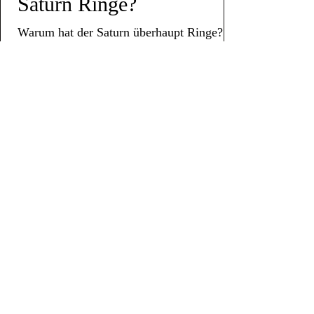
Saturn Ringe?
Warum hat der Saturn überhaupt Ringe?
Wie und wann sind sie entstanden und
woraus bestehen sie?