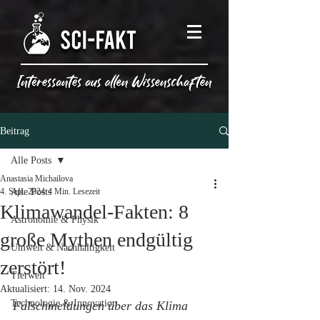
Beitrag
Alle Posts
Anastasia Michailova
4. Sept. 2024
Alle Posts
4 Min. Lesezeit
Klimawandel-Fakten: 8
Astronomie & Physik
große Mythen endgültig
Umwelt & Nachhaltigkeit
zerstört!
Tierwelt
Aktualisiert:
14. Nov. 2024
Technologie & Innovation
Falschmeldungen über das Klima 