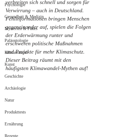
verbreiten sich schnell und sorgen für 
Psychologie
Verwirrung – auch in Deutschland. 
Gesundheit & Medizin
Fehlinformationen bringen Menschen 
gegeneinander auf, spielen die Folgen 
Mysterien & Fakes
der Erderwärmung runter und 
Paläontologie
erschweren politische Maßnahmen 
und Projekte für mehr Klimaschutz. 
Klimawandel
Dieser Beitrag räumt mit den 
Kunst
häufigsten Klimawandel-Mythen auf!
Geschichte
Archäologie
Natur
Produkttests
Ernährung
Rezepte