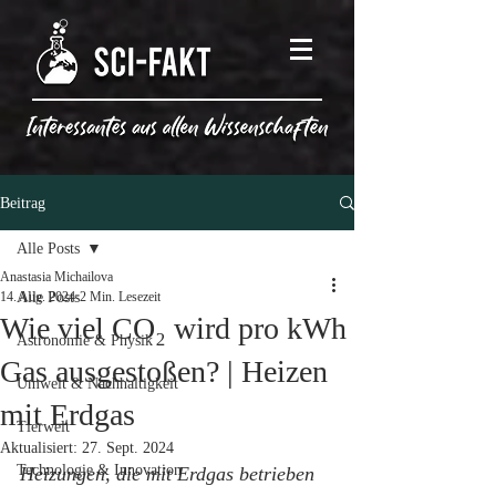
Beitrag
Alle Posts
Anastasia Michailova
14. Aug. 2024
Alle Posts
2 Min. Lesezeit
Wie viel CO₂ wird pro kWh
Astronomie & Physik
Gas ausgestoßen? | Heizen
Umwelt & Nachhaltigkeit
mit Erdgas
Tierwelt
Aktualisiert:
27. Sept. 2024
Technologie & Innovation
Heizungen, die mit Erdgas betrieben 