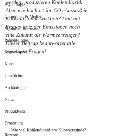
werden, produzieren Kohlendioxid. 
Psychologie
Aber wie hoch ist ihr CO₂-Ausstoß je 
Gesundheit & Medizin
Kilowattstunde wirklich? Und hat 
Erdgas trotz der Emissionen noch 
Mysterien & Fakes
eine Zukunft als Wärmeerzeuger? 
Paläontologie
Dieser Beitrag beantwortet alle 
wichtigen Fragen!
Klimawandel
Kunst
Geschichte
Archäologie
Natur
Produkttests
Ernährung
Wie viel Kohlendioxid pro Kilowattstunde?
Rezepte