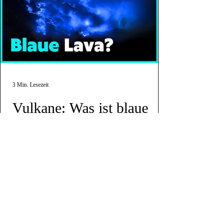
3 Min. Lesezeit
Vulkane: Was ist blaue
Lava und wie entsteht sie?
Ein spektakuläres Naturphänomen: Der
Vulkan Kawah Ijen auf der indonesischen
Insel Java spuckt blaue Lava. Was genau
steckt dahinter?