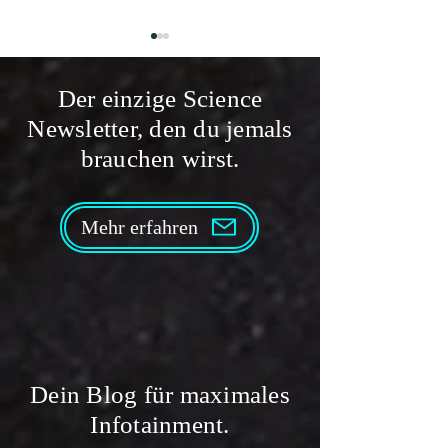
Der einzige Science
Newsletter, den du jemals
brauchen wirst.
Wie viel CO₂ speichern
Wie viel CO₂ spei
Seegraswiesen? | Klima
Graslandschaften?
Mehr erfahren
Klimawandel
Dein Blog für maximales
Infotainment.