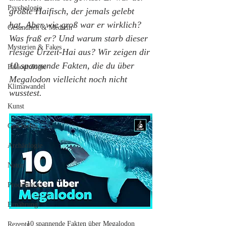
Psychologie
größte Haifisch, der jemals gelebt 
hat. Aber wie groß war er wirklich? 
Gesundheit & Medizin
Was fraß er? Und warum starb dieser 
Mysterien & Fakes
riesige Urzeit-Hai aus? Wir zeigen dir 
10 spannende Fakten, die du über 
Paläontologie
Megalodon vielleicht noch nicht 
Klimawandel
wusstest.
Kunst
Geschichte
Archäologie
Natur
Produkttests
Ernährung
10 spannende Fakten über Megalodon
Rezepte