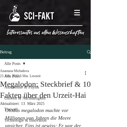
Beitrag
Alle Posts
Anastasia Michailova
23. Feb. 2023
Alle Posts
5 Min. Lesezeit
Megalodon: Steckbrief & 10
Astronomie & Physik
Fakten über den Urzeit-Hai
Umwelt & Nachhaltigkeit
Aktualisiert:
13. März 2025
Tierwelt
Otodus megalodon machte vor 
Millionen von Jahren die Meere 
Technologie & Innovation
unsicher. Eins ist gewiss: Er war der 